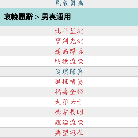
見義勇為
哀輓題辭 > 男喪通用
北斗星沉
寶劍光沉
蓬島歸真
明德流徽
返璞歸真
風摧椿萎
福壽全歸
大雅云亡
德業長昭
讜論流徽
典型宛在