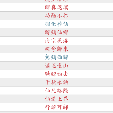
歸真返璞
功勛不朽
羽化登仙
跨鶴仙鄉
海宗風淒
魂兮歸來
駕鶴西歸
遽返道山
騎鯨西去
千秋永訣
仙凡路隔
仙遊上界
行誼可師