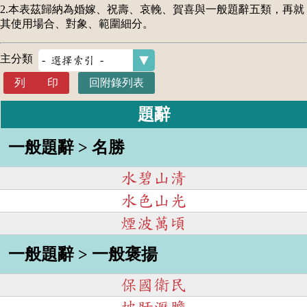
2.本表茲歸納為婚嫁、祝壽、哀輓、賀喜與一般題辭五類，再就
其使用場合、對象、範圍細分。
主分類
列 印
回附錄列表
題辭
一般題辭 > 名勝
水碧山清
水色山光
煙波萬頃
一般題辭 > 一般褒揚
保國衛民