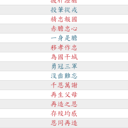
披肝瀝膽
投筆從戎
精忠報國
赤膽忠心
一身是膽
移孝作忠
為國干城
勇冠三軍
沒齒難忘
千恩萬謝
再生父母
再造之恩
存歿均感
恩同再造