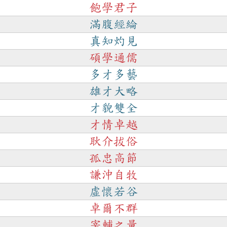
飽學君子
滿腹經綸
真知灼見
碩學通儒
多才多藝
雄才大略
才貌雙全
才情卓越
耿介拔俗
孤忠高節
謙沖自牧
虛懷若谷
卓爾不群
宰輔之量