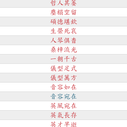
哲人其萎
塵榻空留
碩德堪欽
生榮死哀
人琴俱杳
桑梓流光
一朝千古
儀型足式
儀型萬方
音容如在
音容宛在
英風宛在
英氣長存
英才早逝