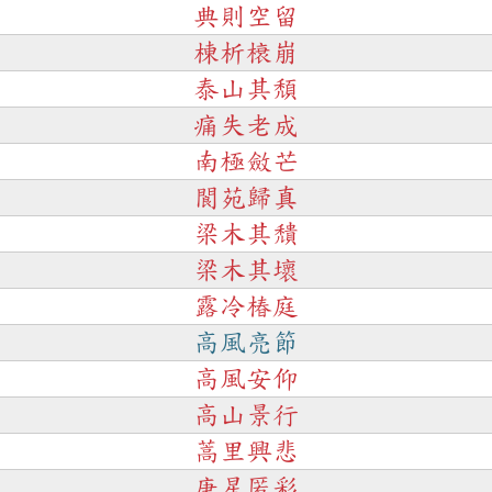
典則空留
棟析榱崩
泰山其頹
痛失老成
南極斂芒
閬苑歸真
梁木其穨
梁木其壞
露冷椿庭
高風亮節
高風安仰
高山景行
蒿里興悲
庚星匿彩