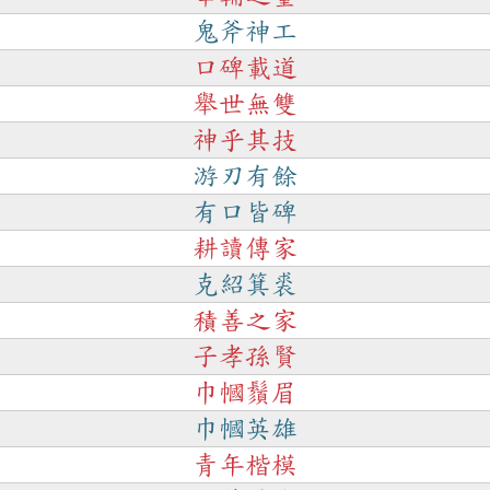
鬼斧神工
口碑載道
舉世無雙
神乎其技
游刃有餘
有口皆碑
耕讀傳家
克紹箕裘
積善之家
子孝孫賢
巾幗鬚眉
巾幗英雄
青年楷模