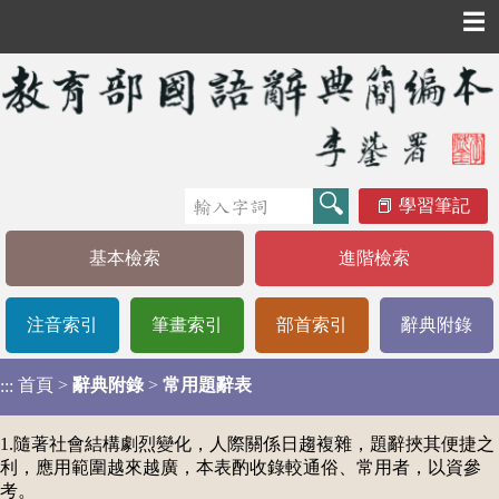
☰
學習筆記
基本檢索
進階檢索
注音索引
筆畫索引
部首索引
辭典附錄
首頁
>
辭典附錄
>
常用題辭表
:::
1.隨著社會結構劇烈變化，人際關係日趨複雜，題辭挾其便捷之
利，應用範圍越來越廣，本表酌收錄較通俗、常用者，以資參
考。