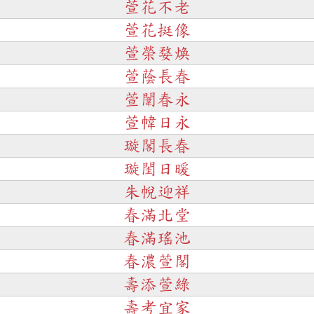
萱花不老
萱花挺像
萱榮婺煥
萱蔭長春
萱闈春永
萱幃日永
璇閣長春
璇閨日暖
朱帨迎祥
春滿北堂
春滿瑤池
春濃萱閣
壽添萱綠
壽考宜家