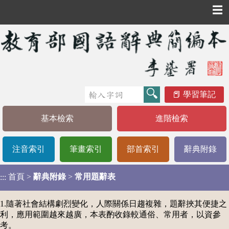
☰
學習筆記
基本檢索
進階檢索
注音索引
筆畫索引
部首索引
辭典附錄
首頁
>
辭典附錄
>
常用題辭表
:::
1.隨著社會結構劇烈變化，人際關係日趨複雜，題辭挾其便捷之
利，應用範圍越來越廣，本表酌收錄較通俗、常用者，以資參
考。