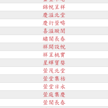
錦帨呈祥
慶溢北堂
慶衍萱疇
喜溢璇閨
繡閣長春
祥開設帨
祥呈桃實
星輝寶婺
萱茂北堂
萱堂集祜
萱堂日永
萱庭集慶
萱閣長春