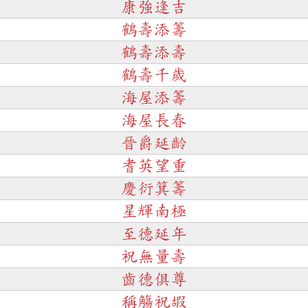
康強逢吉
鶴壽添籌
鶴壽添壽
鶴壽千歲
海屋添籌
海屋長春
晉爵延齡
耆英望重
慶衍箕籌
星輝南極
至德延年
祝無量壽
齒德俱尊
稱觴祝嘏