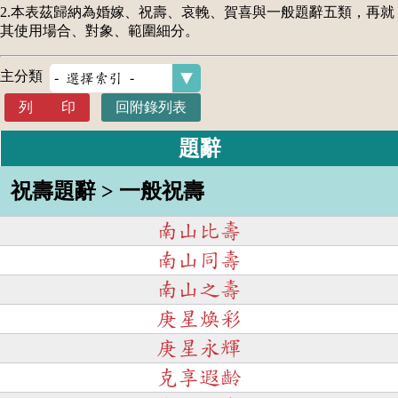
2.本表茲歸納為婚嫁、祝壽、哀輓、賀喜與一般題辭五類，再就
其使用場合、對象、範圍細分。
主分類
列 印
回附錄列表
題辭
祝壽題辭 > 一般祝壽
南山比壽
南山同壽
南山之壽
庚星煥彩
庚星永輝
克享遐齡