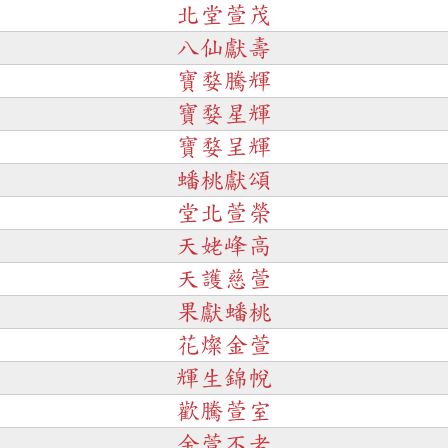
北堂萱茂
八仙獻壽
寶婺騰輝
寶婺星輝
寶婺呈輝
蟠桃獻頌
堂北萱榮
天姥峰高
天護慈萱
果獻蟠桃
花燦金萱
輝生錦帨
歡騰萱室
金萱不老