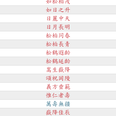
如松柏茂
如日之升
日麗中天
日月長明
松柏同春
松柏長青
松鶴遐齡
松鶴延齡
嵩生嶽降
頌祝岡陵
義方垂範
惟仁者壽
萬壽無疆
嶽降佳辰