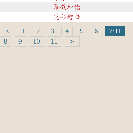
壽徵坤德
帨彩增華
＜
1
2
3
4
5
6
7/11
8
9
10
11
＞