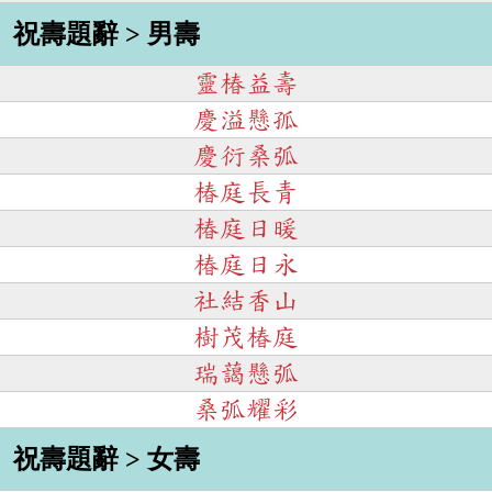
祝壽題辭 > 男壽
靈椿益壽
慶溢懸孤
慶衍桑弧
椿庭長青
椿庭日暖
椿庭日永
社結香山
樹茂椿庭
瑞藹懸弧
桑弧耀彩
祝壽題辭 > 女壽