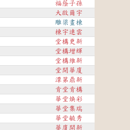
福蔭子孫
大啟爾宇
雕梁畫棟
棟宇連雲
堂構更新
堂構增輝
堂構維新
堂開華廈
潭第鼎新
肯堂肯構
華堂煥彩
華堂集瑞
華堂毓秀
華廈開新