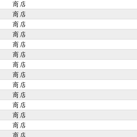
商店
商店
商店
商店
商店
商店
商店
商店
商店
商店
商店
商店
商店
商店