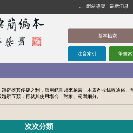
網站導覽
最新消息
:::
基本檢索
注音索引
筆畫索
雜，題辭挾其便捷之利，應用範圍越來越廣，本表酌收錄較通俗、
一般題辭五類，再就其使用場合、對象、範圍細分。
次次分類