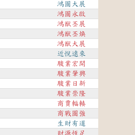
鴻圖大展
鴻圖永啟
鴻猷丕展
鴻猷丕煥
鴻猷大展
近悅遠來
駿業宏開
駿業肇興
駿業日新
駿業崇隆
商賈輻輳
商戰圖強
生財有道
財源恆足