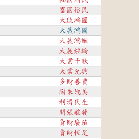
富國裕民
大啟鴻圖
大展鴻圖
大展鴻猷
大展經綸
大業千秋
大業允興
多財善賈
陶朱媲美
利濟民生
開張駿發
貨財廣殖
貨財恆足