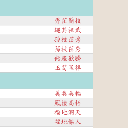
秀茁蘭枝
繩其祖武
孫枝茁秀
蓀枝茁秀
飴座歡騰
玉筍呈祥
美奐美輪
鳳棲高梧
福地洞天
福地傑人