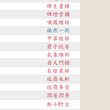
輝生畫棟
輝增堂構
噦鳳棲梧
煥然一新
甲第徵祥
君子攸居
氣象維新
昌大門楣
長發其祥
瑞靄朱軒
瑞靄華堂
潤屋潤身
斯干叶吉