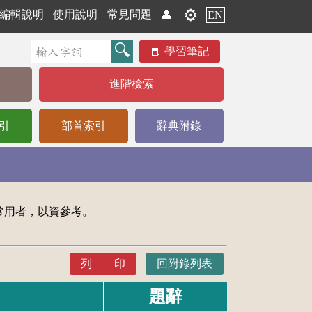
⚙️
編輯說明
使用說明
常見問題
👤
EN
學習筆記
進階檢索
引
部首索引
辭典附錄
常用者，以資參考。
列 印
回附錄列表
題辭