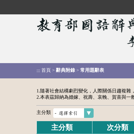
首頁
>
辭典附錄
>
常用題辭表
:::
1.隨著社會結構劇烈變化，人際關係日趨複
2.本表茲歸納為婚嫁、祝壽、哀輓、賀喜與
主分類
主分類
次分類