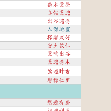
喬木鶯聲
喜報鶯遷
出谷遷喬
人傑地靈
擇鄰式好
安土敦仁
鶯鳴出谷
鶯遷喬木
鶯遷叶吉
譽標仁里
懋遷有慶
福國利民