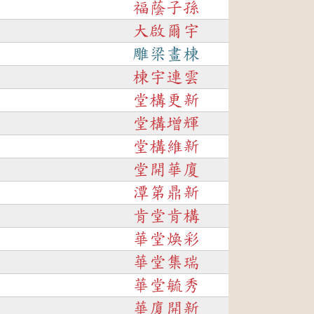
福蔭子孫
大啟爾宇
雕梁畫棟
棟宇連雲
堂構更新
堂構增輝
堂構維新
堂開華廈
潭第鼎新
肯堂肯構
華堂煥彩
華堂集瑞
華堂毓秀
華廈開新