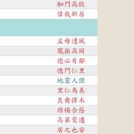
駟門高啟
偉哉新居
孟母遺風
鳳振高岡
德必有鄰
德門仁里
地靈人傑
里仁為美
良禽擇木
綠楊合蔭
高第鶯遷
居之也安