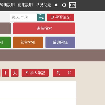
⚙️
編輯說明
使用說明
常見問題
👤
EN
學習筆記
進階檢索
引
部首索引
辭典附錄
大
中
加入筆記
列 印