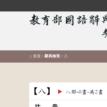
首頁
>
辭典檢視
> 八
:::
八
▶️
八
部-
0
畫-共
2
畫
注 音