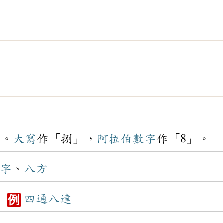
數。
大寫
作「捌」，
阿拉伯數字
作「8」。
字
、
八方
。
四通八達
例