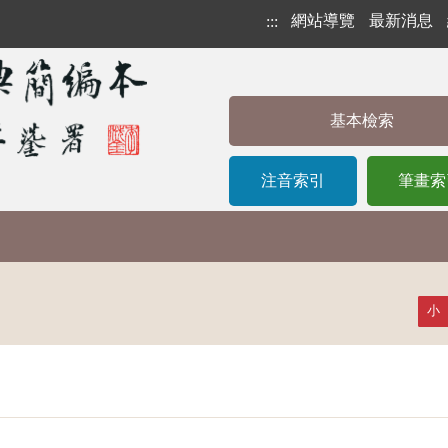
網站導覽
最新消息
:::
基本檢索
注音索引
筆畫索
小