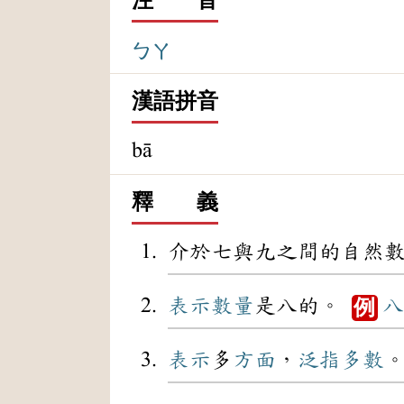
ㄅㄚ
漢語拼音
bā
釋 義
介於七與九之間的自然
表示
數量
是八的。
八
例
表示
多
方面
，
泛指
多數