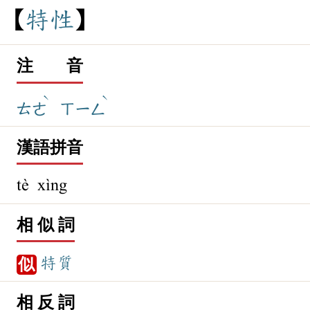
特
性
注 音
ˋ
ˋ
ㄊㄜ
ㄒㄧㄥ
漢語拼音
tè xìng
相 似 詞
特質
似
相 反 詞