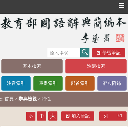
☰
學習筆記
基本檢索
進階檢索
注音索引
筆畫索引
部首索引
辭典附錄
首頁
>
辭典檢視
> 特性
:::
大
中
加入筆記
列 印
小