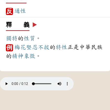
通性
反
釋 義
▶️
獨特
的
性質
。
梅花
堅忍不拔
的
特性
正是中華民族
例
的
精神
象徵
。