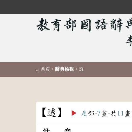
首頁
>
辭典檢視
> 透
:::
透
▶️
辵
部-
7
畫-共
11
畫
注 音