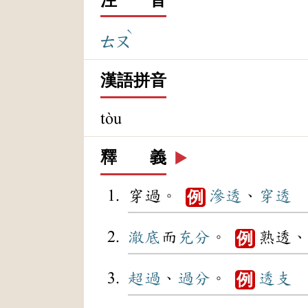
ˋ
ㄊㄡ
漢語拼音
tòu
釋 義
▶️
穿過。
滲透
、
穿透
例
澈底
而
充分
。
熟透、
例
超過
、
過分
。
透支
例