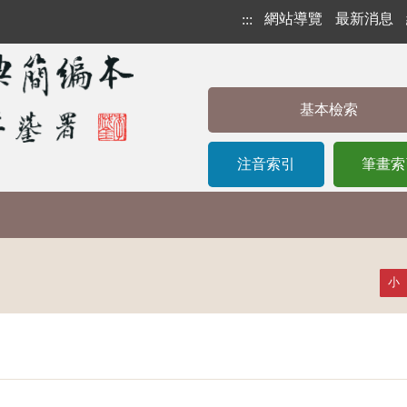
網站導覽
最新消息
:::
基本檢索
注音索引
筆畫索
小