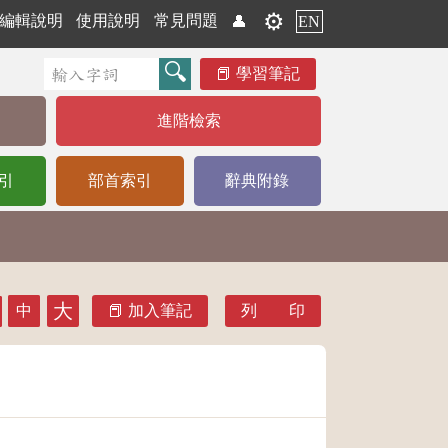
⚙️
編輯說明
使用說明
常見問題
👤
EN
學習筆記
進階檢索
引
部首索引
辭典附錄
大
中
加入筆記
列 印