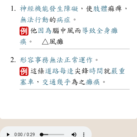
神經
機能
發生
障礙
，使
肢體
痲痺，
無法
行動
的
病症
。
他
因為
腦中風而
導致
全身
癱
例
瘓
。 △風癱
形容
事務
無法
正常
運作
。
這條
道路
每逢
尖鋒
時間
就
嚴重
例
塞車
，
交通
幾乎
為之
癱瘓
。