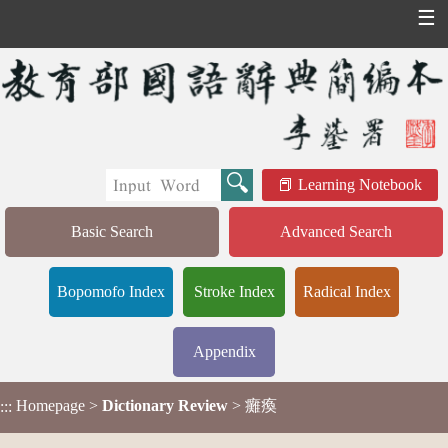
☰
Learning Notebook
Basic Search
Advanced Search
Bopomofo Index
Stroke Index
Radical Index
Appendix
Homepage
>
Dictionary Review
> 癱瘓
:::