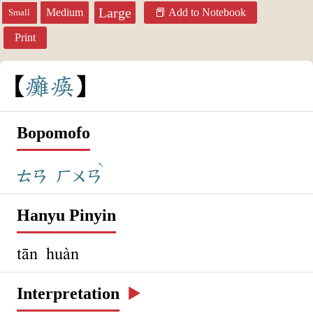
Large
Medium
Add to Notebook
Small
Print
癱
瘓
Bopomofo
ˋ
ㄊㄢ
ㄏㄨㄢ
Hanyu Pinyin
tān huàn
Interpretation
▶️