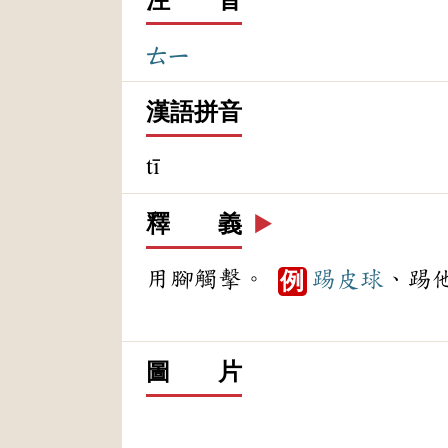
ㄊㄧ
漢語拼音
tī
釋 義
▶️
用腳觸擊。
踢皮球
、踢
例
圖 片