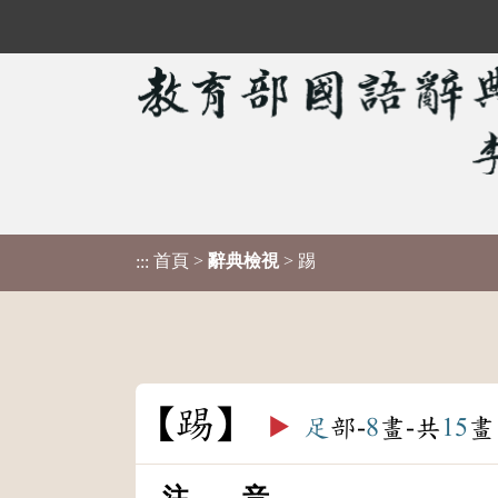
首頁
>
辭典檢視
> 踢
:::
踢
▶️
足
部-
8
畫-共
15
畫
注 音