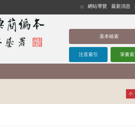
網站導覽
最新消息
:::
基本檢索
注音索引
筆畫索
小