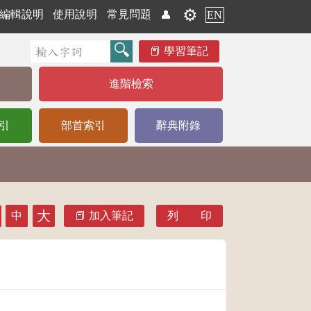
⚙️
編輯說明
使用說明
常見問題
👤
EN
學習筆記
進階檢索
引
部首索引
辭典附錄
大
中
加入筆記
列 印