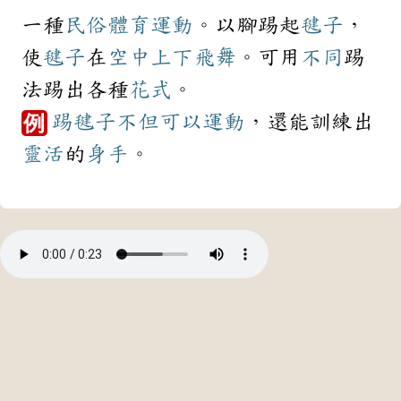
一種
民俗
體育
運動
。以腳踢起
毽子
，
使
毽子
在
空中
上下
飛舞
。可用
不同
踢
法踢出各種
花式
。
踢毽子
不但
可以
運動
，還能訓練出
例
靈活
的
身手
。