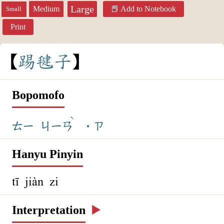
Large
Medium
Add to Notebook
Small
Print
踢
毽
子
Bopomofo
ˋ
ㄊㄧ
ㄐㄧㄢ
˙ㄗ
Hanyu Pinyin
tī jiàn zi
Interpretation
▶️