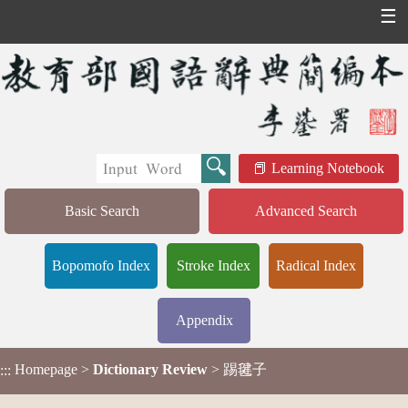
☰
Learning Notebook
Basic Search
Advanced Search
Bopomofo Index
Stroke Index
Radical Index
Appendix
Homepage
>
Dictionary Review
> 踢毽子
:::