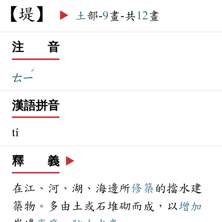
堤
▶️
土
部-
9
畫-共
12
畫
注 音
ˊ
ㄊㄧ
漢語拼音
tí
釋 義
▶️
在江、河、湖、海邊所
修築
的擋水建
築物。多由土或石堆砌而成，以
增加