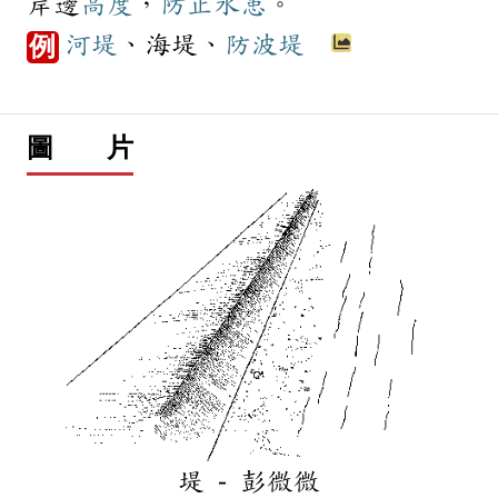
岸邊
高度
，
防止
水患
。
河堤
、海堤、
防波堤
例
圖 片
堤 - 彭微微