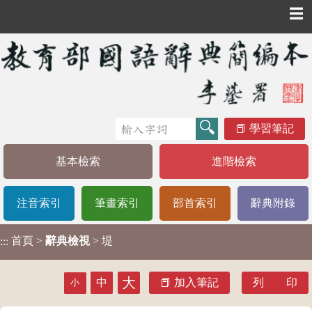
☰
學習筆記
基本檢索
進階檢索
注音索引
筆畫索引
部首索引
辭典附錄
首頁
>
辭典檢視
> 堤
:::
大
中
加入筆記
列 印
小