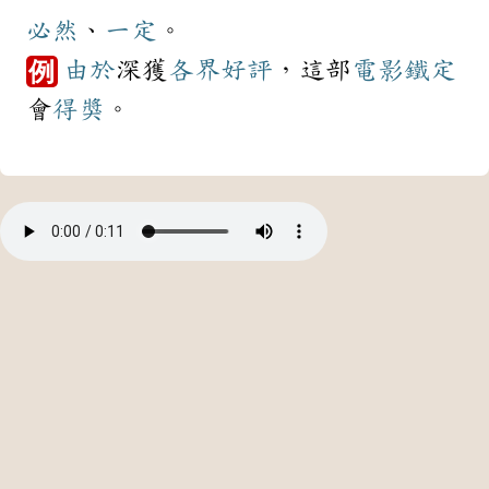
必然
、
一定
。
由於
深獲
各界
好評
，這部
電影
鐵定
例
會
得獎
。