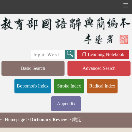
☰
Learning Notebook
Basic Search
Advanced Search
Bopomofo Index
Stroke Index
Radical Index
Appendix
Homepage
>
Dictionary Review
> 鐵定
:::