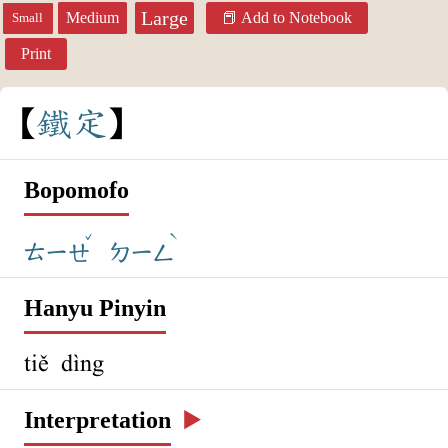
Large
Medium
Add to Notebook
Small
Print
鐵
定
Bopomofo
ˇ
ˋ
ㄊㄧㄝ
ㄉㄧㄥ
Hanyu Pinyin
tiě dìng
Interpretation
▶️