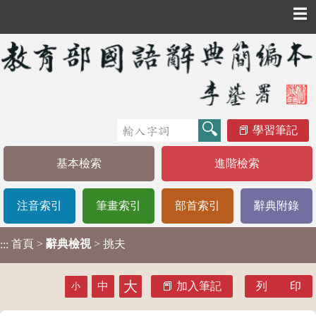
☰
學習筆記
基本檢索
進階檢索
注音索引
筆畫索引
部首索引
辭典附錄
首頁
>
辭典檢視
> 挑夫
:::
大
中
加入筆記
列 印
小