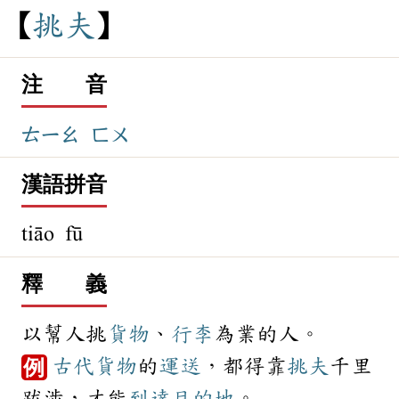
挑
夫
注 音
ㄊㄧㄠ
ㄈㄨ
漢語拼音
tiāo fū
釋 義
以幫人挑
貨物
、
行李
為業的人。
古代
貨物
的
運送
，都得靠
挑夫
千里
例
跋涉，才能
到達
目的地
。