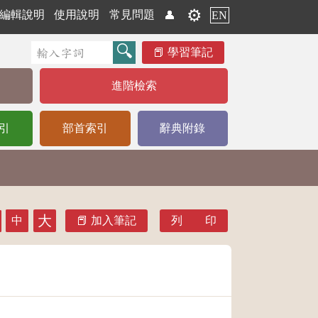
⚙️
編輯說明
使用說明
常見問題
👤
EN
學習筆記
進階檢索
引
部首索引
辭典附錄
大
中
加入筆記
列 印