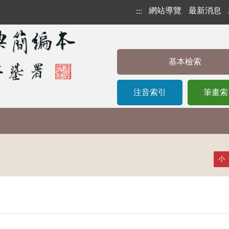
網站導覽
最新消息
:::
基本檢索
注音索引
筆畫索
小