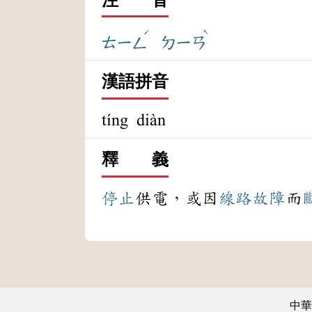
ˊ
ˋ
ㄊㄧㄥ
ㄉㄧㄢ
漢語拼音
tíng diàn
釋 義
停止
供電，或因
線路
故障
而
中華