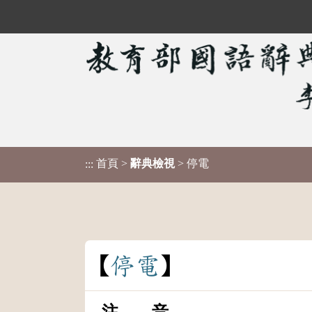
首頁
>
辭典檢視
> 停電
:::
停
電
注 音