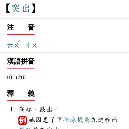
突
出
注 音
ˊ
ㄊㄨ
ㄔㄨ
漢語拼音
tú chū
釋 義
高起、鼓出。
她因患了
甲狀腺
機能
亢進症而
例