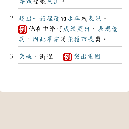
導致
雙眼
突出
。
超出
一般
程度
的
水準
或
表現
。
他在中學時
成績
突出
，
表現
優
例
異
，
因此
畢業
時
榮獲
市長
獎。
突破
、衝過。
突出
重圍
例