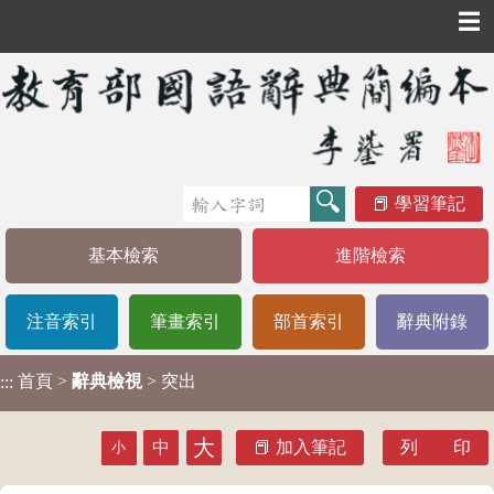
☰
學習筆記
基本檢索
進階檢索
注音索引
筆畫索引
部首索引
辭典附錄
首頁
>
辭典檢視
> 突出
:::
大
中
加入筆記
列 印
小