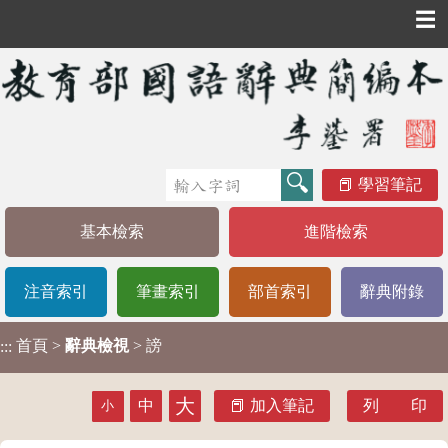
☰
學習筆記
基本檢索
進階檢索
注音索引
筆畫索引
部首索引
辭典附錄
首頁
>
辭典檢視
> 謗
:::
大
中
加入筆記
列 印
小