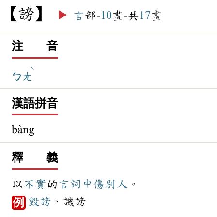
謗
▶️
言
部-
10
畫-共
17
畫
注 音
ˋ
ㄅㄤ
漢語拼音
bàng
釋 義
以
不實
的
言詞
中傷
別人
。
毀謗
、譏謗
例