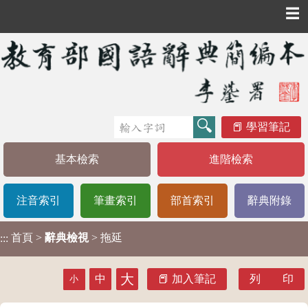
☰
學習筆記
基本檢索
進階檢索
注音索引
筆畫索引
部首索引
辭典附錄
首頁
>
辭典檢視
> 拖延
:::
大
中
加入筆記
列 印
小