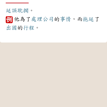
延誤
耽擱
。
他為了
處理
公司
的
事情
，而
拖延
了
例
出國
的
行程
。