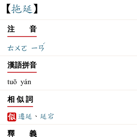
拖
延
注 音
ˊ
ㄊㄨㄛ
ㄧㄢ
漢語拼音
tuō yán
相 似 詞
遷延
、
延宕
似
釋 義