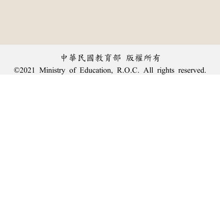
中華民國教育部 版權所有
©2021 Ministry of Education, R.O.C. All rights reserved.
︿
:::
個資法及隱私聲明
|
辭典公眾授權網
|
意見交流
|
網網相連
三峽總院區地址：新北市三峽區三樹路2號、
臺北院區地址：臺北市大安區和平東路一段179號、
回頂端
臺中院區地址：臺中市豐原區師範街67號
電話總機：
(02)7740-7890
、
傳真：(02)7740-7064、
TANet VoIP：9009-7890
線上人數: 2113