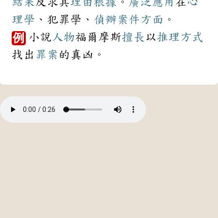
結果
反求其
理由
根據
。
廣泛
應用
在
心
理學
、犯罪學、
偵辦
案件
方面
。
小說
人物
福爾摩斯
擅長
以
推理
方式
例
找出
罪案
的真凶。