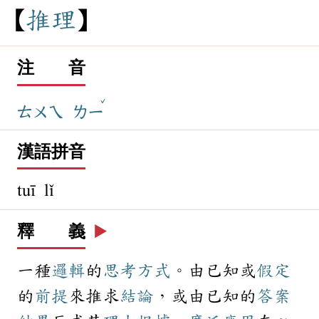
推
理
注 音
ˇ
ㄊㄨㄟ
ㄌㄧ
漢語拼音
tuī lǐ
釋 義
▶️
一種
邏輯
的
思考
方式
。由已知或
假定
的
前提
來推求
結論
，或由已知的
答案