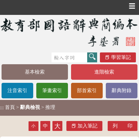
☰
學習筆記
基本檢索
進階檢索
注音索引
筆畫索引
部首索引
辭典附錄
首頁
>
辭典檢視
> 推理
:::
大
中
加入筆記
列 印
小