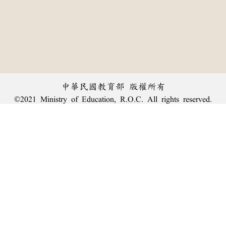
中華民國教育部 版權所有
©2021 Ministry of Education, R.O.C. All rights reserved.
︿
:::
個資法及隱私聲明
|
辭典公眾授權網
|
意見交流
|
網網相連
三峽總院區地址：新北市三峽區三樹路2號、
臺北院區地址：臺北市大安區和平東路一段179號、
回頂端
臺中院區地址：臺中市豐原區師範街67號
電話總機：
(02)7740-7890
、
傳真：(02)7740-7064、
TANet VoIP：9009-7890