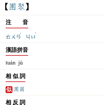
團
聚
注 音
ˊ
ˋ
ㄊㄨㄢ
ㄐㄩ
漢語拼音
tuán jù
相 似 詞
團圓
似
相 反 詞