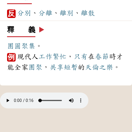
分別
、
分離
、
離別
、
離散
反
釋 義
▶️
團圓
聚集
。
現代人
工作
繁忙
，
只有
在
春節
時才
例
能全家
團聚
，
共享
短暫
的
天倫之樂
。