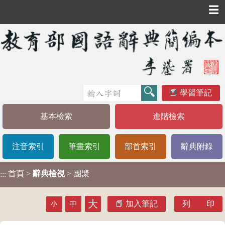
☰
學習筆記
基本檢索
進階檢索
注音索引
筆畫索引
部首索引
辭典附錄
首頁
>
辭典檢視
> 團聚
:::
大
中
加入筆記
列 印
小