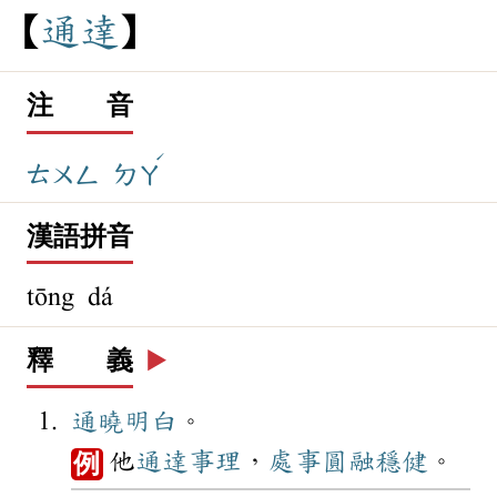
通
達
注 音
ˊ
ㄊㄨㄥ
ㄉㄚ
漢語拼音
tōng dá
釋 義
▶️
通曉
明白
。
他
通達
事理
，
處事
圓融
穩健
。
例