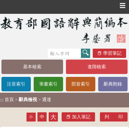
☰
學習筆記
基本檢索
進階檢索
注音索引
筆畫索引
部首索引
辭典附錄
首頁
>
辭典檢視
> 通達
:::
大
中
加入筆記
列 印
小