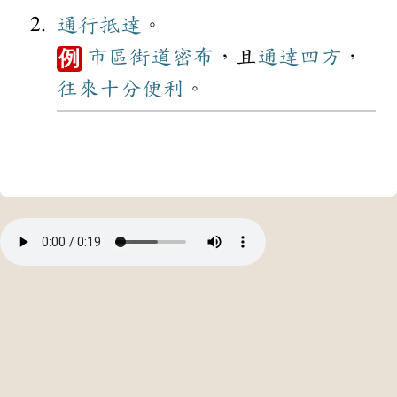
通行
抵達
。
市區
街道
密布
，且
通達
四方
，
例
往來
十分
便利
。