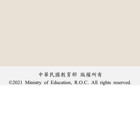
中華民國教育部 版權所有
©2021 Ministry of Education, R.O.C. All rights reserved.
︿
:::
個資法及隱私聲明
|
辭典公眾授權網
|
意見交流
|
網網相連
三峽總院區地址：新北市三峽區三樹路2號、
臺北院區地址：臺北市大安區和平東路一段179號、