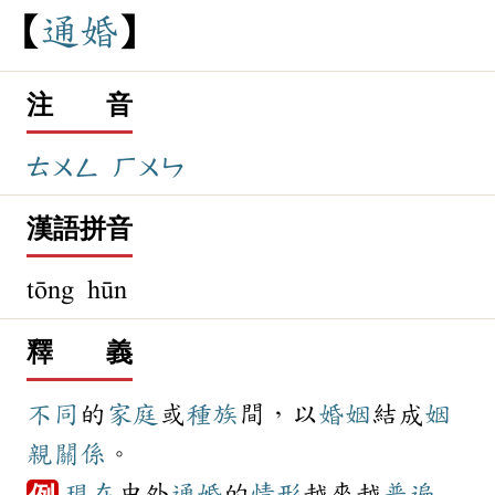
通
婚
注 音
ㄊㄨㄥ
ㄏㄨㄣ
漢語拼音
tōng hūn
釋 義
不同
的
家庭
或
種族
間，以
婚姻
結成
姻
親
關係
。
現在
中外
通婚
的
情形
越來越
普遍