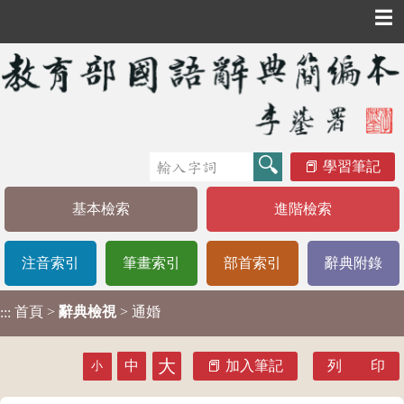
☰
學習筆記
基本檢索
進階檢索
注音索引
筆畫索引
部首索引
辭典附錄
首頁
>
辭典檢視
> 通婚
:::
大
中
加入筆記
列 印
小