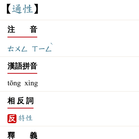
通
性
注 音
ˋ
ㄊㄨㄥ
ㄒㄧㄥ
漢語拼音
tōng xìng
相 反 詞
特性
反
釋 義