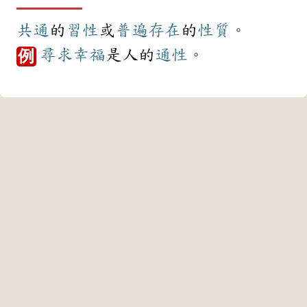
共通
的
習性
或
普遍
存在
的
性質
。
尋求
幸福
是人的
通性
。
例