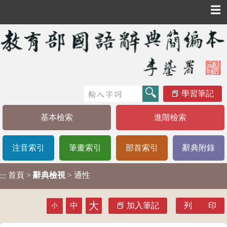
☰
學習筆記
基本檢索
進階檢索
注音索引
筆畫索引
部首索引
辭典附錄
首頁
>
辭典檢視
> 通性
:::
大
中
加入筆記
列 印
小