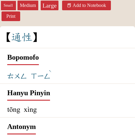
Large
Medium
Add to Notebook
Small
Print
通
性
Bopomofo
ˋ
ㄊㄨㄥ
ㄒㄧㄥ
Hanyu Pinyin
tōng xìng
Antonym