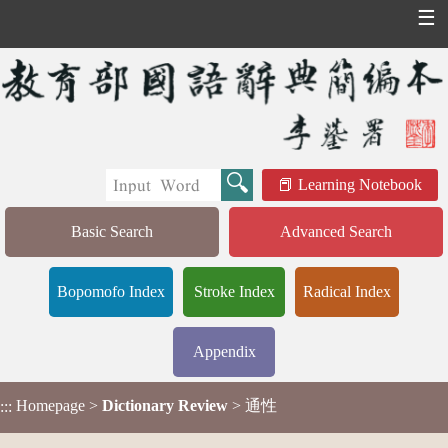
☰
Learning Notebook
Basic Search
Advanced Search
Bopomofo Index
Stroke Index
Radical Index
Appendix
Homepage
>
Dictionary Review
> 通性
:::