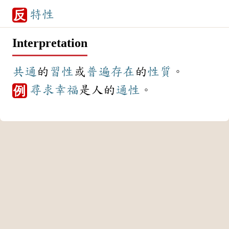
特性
反
Interpretation
共通
的
習性
或
普遍
存在
的
性質
。
尋求
幸福
是人的
通性
。
例