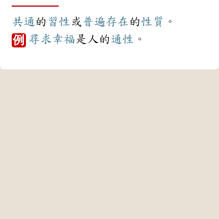
共通
的
習性
或
普遍
存在
的
性質
。
尋求
幸福
是人的
通性
。
例