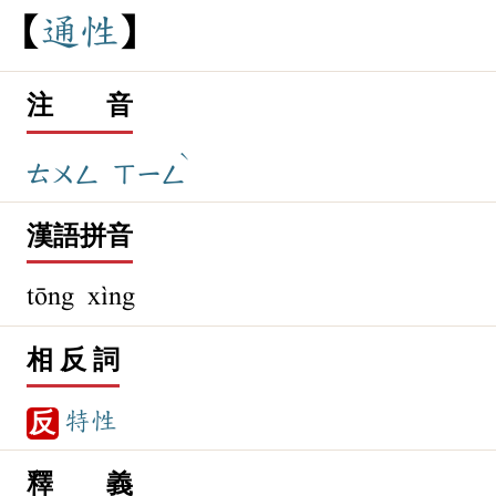
通
性
注 音
ˋ
ㄊㄨㄥ
ㄒㄧㄥ
漢語拼音
tōng xìng
相 反 詞
特性
反
釋 義