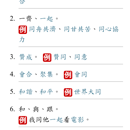
合
一齊、
一起
。
同舟共濟
、
同甘共苦
、
同心協
例
力
贊成
。
贊同
、
同意
例
會合
、
聚集
。
會同
例
和諧
、
和平
。
世界
大同
例
和、與、跟。
我同他
一起
看
電影
。
例