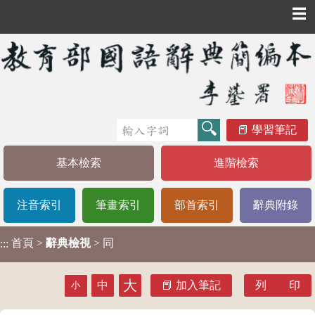
☰
學習筆記
基本檢索
進階檢索
注音索引
筆畫索引
部首索引
辭典附錄
首頁
>
辭典檢視
> 同
:::
大
中
加入筆記
列 印
小