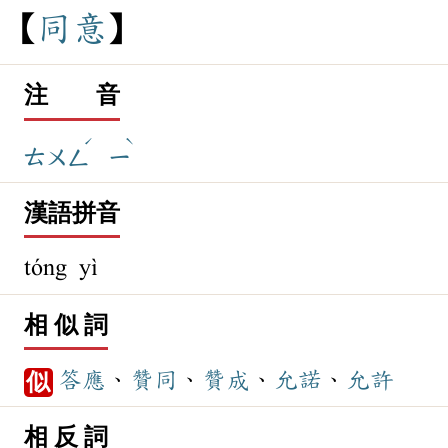
同
意
注 音
ˊ
ˋ
ㄊㄨㄥ
ㄧ
漢語拼音
tóng yì
相 似 詞
答應
、
贊同
、
贊成
、
允諾
、
允許
似
相 反 詞