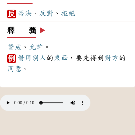
否決
、
反對
、
拒絕
反
釋 義
▶️
贊成
、
允許
。
借用
別人
的
東西
，要先得到
對方
的
例
同意
。