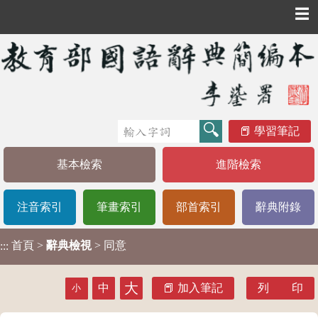
☰
學習筆記
基本檢索
進階檢索
注音索引
筆畫索引
部首索引
辭典附錄
首頁
>
辭典檢視
> 同意
:::
大
中
加入筆記
列 印
小