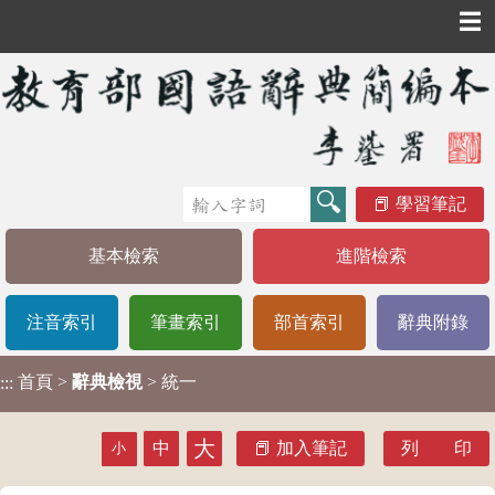
☰
學習筆記
基本檢索
進階檢索
注音索引
筆畫索引
部首索引
辭典附錄
首頁
>
辭典檢視
> 統一
:::
大
中
加入筆記
列 印
小