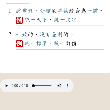
將
零散
、
分離
的
事物
統合為
一體
。
統一
天下
、
統一
文字
例
一致
的、
沒有
差別
的。
統一
標準
、
統一
訂價
例