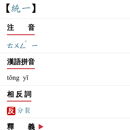
統
一
注 音
ˇ
ㄊㄨㄥ
ㄧ
漢語拼音
tǒng yī
相 反 詞
分裂
反
釋 義
▶️