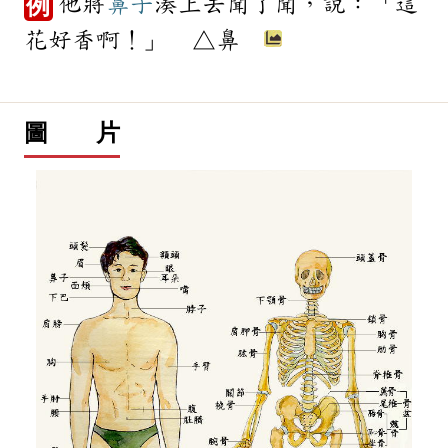
他將
鼻子
湊上去聞了聞，說：「這
例
花好香啊！」 △鼻
圖 片