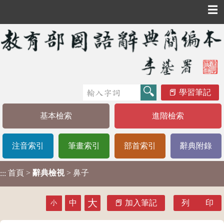
☰
學習筆記
基本檢索
進階檢索
注音索引
筆畫索引
部首索引
辭典附錄
首頁
>
辭典檢視
> 鼻子
:::
大
中
加入筆記
列 印
小