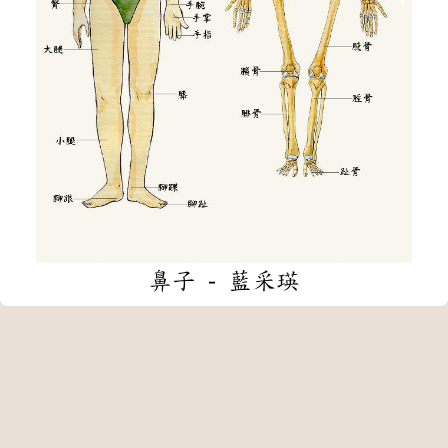
鼻子 - 藍采瑛