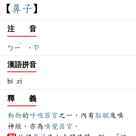
鼻
子
注 音
ˊ
ㄅㄧ
˙ㄗ
漢語拼音
bí zi
釋 義
動物
的
呼吸
器官
之一，內有
黏膜
及嗅
神經，亦為
嗅覺
器官
。