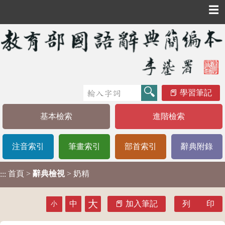
☰
學習筆記
基本檢索
進階檢索
注音索引
筆畫索引
部首索引
辭典附錄
首頁
>
辭典檢視
> 奶精
:::
大
中
加入筆記
列 印
小