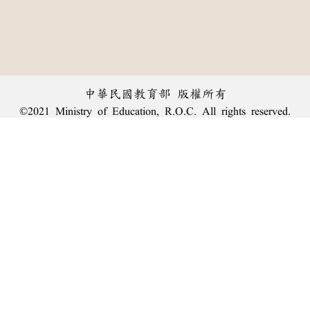
中華民國教育部 版權所有
©2021 Ministry of Education, R.O.C. All rights reserved.
︿
:::
個資法及隱私聲明
|
辭典公眾授權網
|
意見交流
|
網網相連
三峽總院區地址：新北市三峽區三樹路2號、
臺北院區地址：臺北市大安區和平東路一段179號、
回頂端
臺中院區地址：臺中市豐原區師範街67號
電話總機：
(02)7740-7890
、
傳真：(02)7740-7064、
TANet VoIP：9009-7890
線上人數: 2643