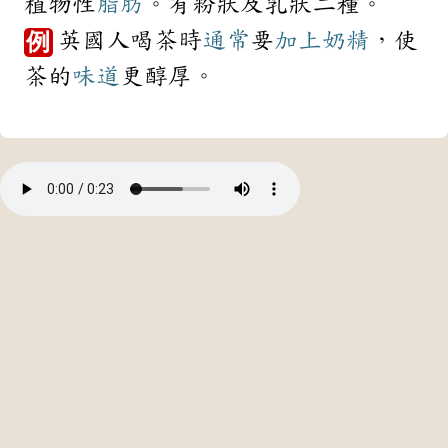
植物性
脂肪
。有粉狀及乳狀二種。
英國人喝茶時
通常
要
加上
奶精
，使
例
茶的
味道
更醇厚。