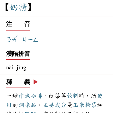
奶
精
注 音
ˇ
ㄋㄞ
ㄐㄧㄥ
漢語拼音
nǎi jīng
釋 義
▶️
一種
沖泡
咖啡
、紅茶等
飲料
時，所
使
用
的
調味品
。
主要
成分
是
玉米
糖漿
和