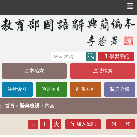
☰
學習筆記
基本檢索
進階檢索
注音索引
筆畫索引
部首索引
辭典附錄
首頁
>
辭典檢視
> 內含
:::
大
中
加入筆記
列 印
小