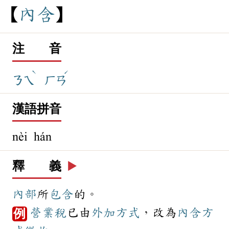
內
含
注 音
ˋ
ˊ
ㄋㄟ
ㄏㄢ
漢語拼音
nèi hán
釋 義
▶️
內部
所
包含
的。
營業稅
已由
外加
方式
，改為
內含
方
例