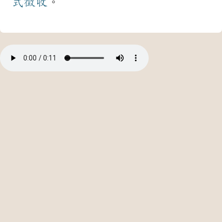
式
徵收
。