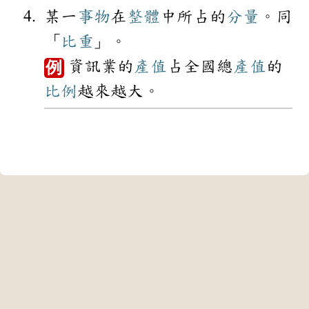
某一
事物
在
整體
中所占的
分量
。同
「
比重
」。
資訊業的
產值
占全國總
產值
的
例
比例
越來越大。