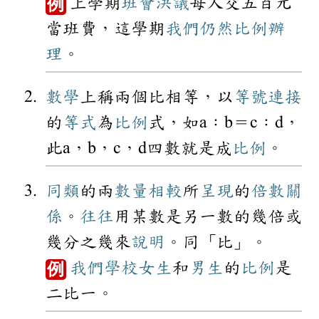
上學期
班會
決議
每人交五百元
例
當班費，這學期
我們
仍然
比例
辦
理
。
數學
上稱兩個比相等，以
等號
連接
的
等式
為
比例
式，如a：b＝c：d，
此a，b，c，d四數就是成
比例
。
同類
的兩
數量
相較
所
呈現
的
倍數
關
係
。
往往
用某數是另一數的幾倍或
幾分之幾來
說明
。同「比」。
我們
學校
女生
和
男生
的
比例
是
例
二比一。