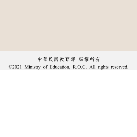
中華民國教育部 版權所有
©2021 Ministry of Education, R.O.C. All rights reserved.
︿
:::
個資法及隱私聲明
|
辭典公眾授權網
|
意見交流
|
網網相連
三峽總院區地址：新北市三峽區三樹路2號、
臺北院區地址：臺北市大安區和平東路一段179號、
回頂端
臺中院區地址：臺中市豐原區師範街67號
電話總機：
(02)7740-7890
、
傳真：(02)7740-7064、