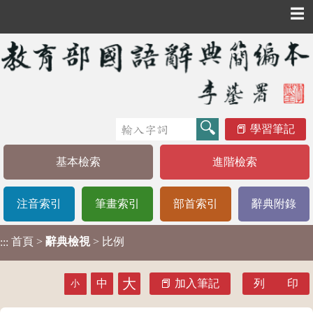
☰
學習筆記
基本檢索
進階檢索
注音索引
筆畫索引
部首索引
辭典附錄
首頁
>
辭典檢視
> 比例
:::
大
中
加入筆記
列 印
小