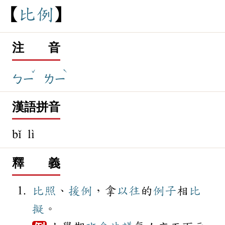
比
例
注 音
ˇ
ˋ
ㄅㄧ
ㄌㄧ
漢語拼音
bǐ lì
釋 義
比照
、
援例
，拿
以往
的
例子
相
比
擬
。