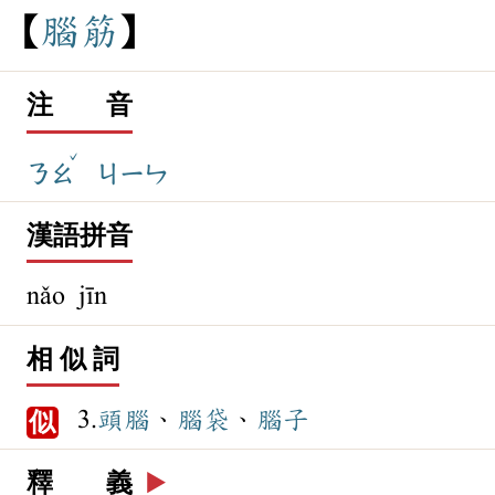
腦
筋
注 音
ˇ
ㄋㄠ
ㄐㄧㄣ
漢語拼音
nǎo jīn
相 似 詞
3.
頭腦
、
腦袋
、
腦子
似
釋 義
▶️