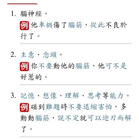
腦神經。
他
車禍
傷了
腦筋
，
從此
不良於
例
行了。
主意
、
念頭
。
你
不要
動他的
腦筋
，他
可不是
例
好惹的。
記憶
、
想像
、
理解
、
思考
等
能力
。
碰到
難題
時
不要
退縮
害怕
，多
例
動動
腦筋
，
說不定
就
可以
迎刃而解
了。