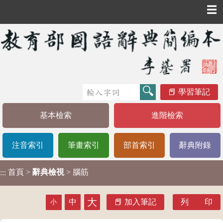
☰
學習筆記
基本檢索
進階檢索
注音索引
筆畫索引
部首索引
辭典附錄
首頁
>
辭典檢視
> 腦筋
:::
大
中
加入筆記
列 印
小