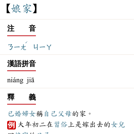
娘
家
注 音
ˊ
ㄋㄧㄤ
ㄐㄧㄚ
漢語拼音
niáng jiā
釋 義
已婚
婦女
稱
自己
父母
的家。
大年初二在
習俗
上是嫁出去的
女兒
例