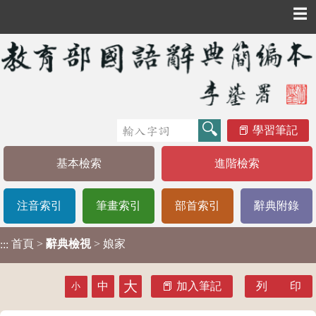
☰
學習筆記
基本檢索
進階檢索
注音索引
筆畫索引
部首索引
辭典附錄
首頁
>
辭典檢視
> 娘家
:::
大
中
加入筆記
列 印
小