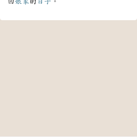
回
娘家
的
日子
。