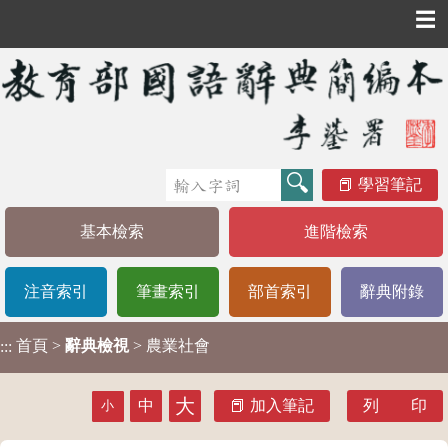
☰
學習筆記
基本檢索
進階檢索
注音索引
筆畫索引
部首索引
辭典附錄
首頁
>
辭典檢視
> 農業社會
:::
大
中
加入筆記
列 印
小