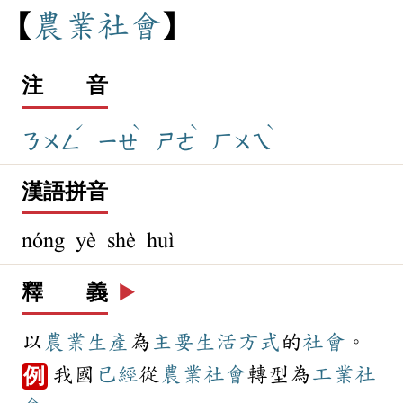
農
業
社
會
注 音
ˊ
ˋ
ˋ
ˋ
ㄋㄨㄥ
ㄧㄝ
ㄕㄜ
ㄏㄨㄟ
漢語拼音
nóng yè shè huì
釋 義
▶️
以
農業
生產
為
主要
生活方式
的
社會
。
我國
已經
從
農業社會
轉型為
工業
社
例