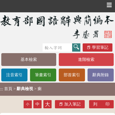
☰
學習筆記
基本檢索
進階檢索
注音索引
筆畫索引
部首索引
辭典附錄
首頁
>
辭典檢視
> 瘌
:::
大
中
加入筆記
列 印
小