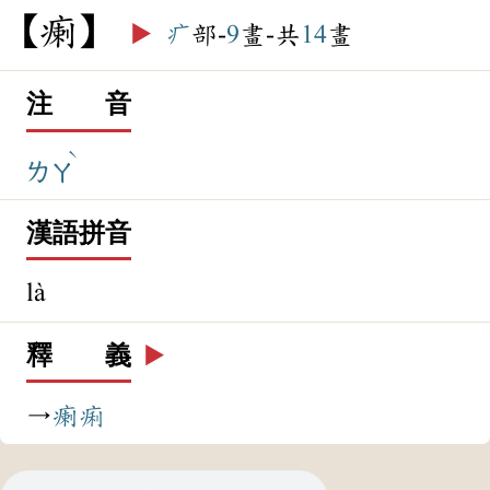
瘌
▶️
疒
部-
9
畫-共
14
畫
注 音
ˋ
ㄌㄚ
漢語拼音
là
釋 義
▶️
→
瘌痢