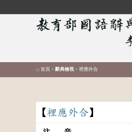
首頁
>
辭典檢視
> 裡應外合
:::
裡
應
外
合
注 音