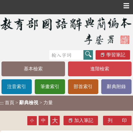
☰
學習筆記
基本檢索
進階檢索
注音索引
筆畫索引
部首索引
辭典附錄
首頁
>
辭典檢視
> 力量
:::
大
中
加入筆記
列 印
小