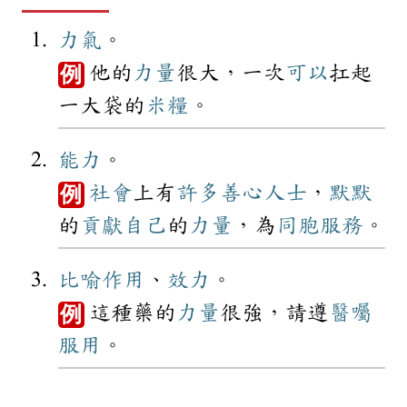
力氣
。
他的
力量
很大，一次
可以
扛起
例
一大袋的
米糧
。
能力
。
社會
上有
許多
善心人士
，
默默
例
的
貢獻
自己
的
力量
，為
同胞
服務
。
比喻
作用
、
效力
。
這種藥的
力量
很強，請遵
醫囑
例
服用
。