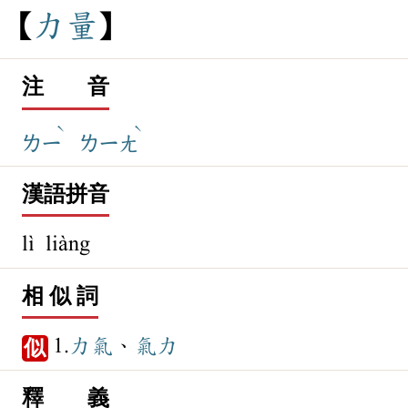
力
量
注 音
ˋ
ˋ
ㄌㄧ
ㄌㄧㄤ
漢語拼音
lì liàng
相 似 詞
1.
力氣
、
氣力
似
釋 義