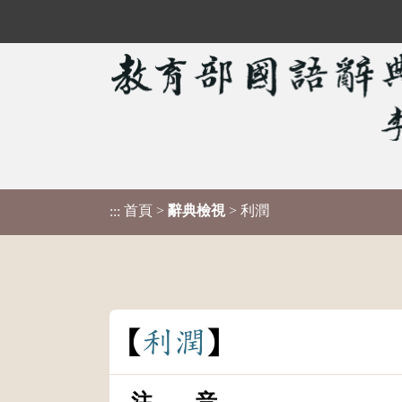
首頁
>
辭典檢視
> 利潤
:::
利
潤
注 音