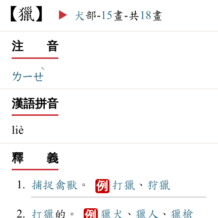
獵
▶️
犬
部-
15
畫-共
18
畫
注 音
ˋ
ㄌㄧㄝ
漢語拼音
liè
釋 義
捕捉
禽獸
。
打獵
、
狩獵
例
打獵
的。
獵犬
、
獵人
、
獵槍
例