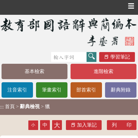
☰
學習筆記
基本檢索
進階檢索
注音索引
筆畫索引
部首索引
辭典附錄
首頁
>
辭典檢視
> 獵
:::
大
中
加入筆記
列 印
小