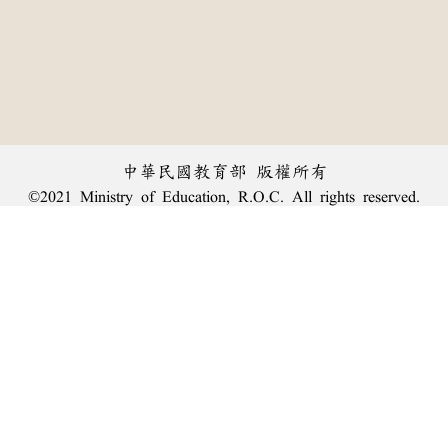
中華民國教育部 版權所有
©2021 Ministry of Education, R.O.C. All rights reserved.
︿
:::
個資法及隱私聲明
|
辭典公眾授權網
|
意見交流
|
網網相連
三峽總院區地址：新北市三峽區三樹路2號、
臺北院區地址：臺北市大安區和平東路一段179號、
回頂端
臺中院區地址：臺中市豐原區師範街67號
電話總機：
(02)7740-7890
、
傳真：(02)7740-7064、
TANet VoIP：9009-7890