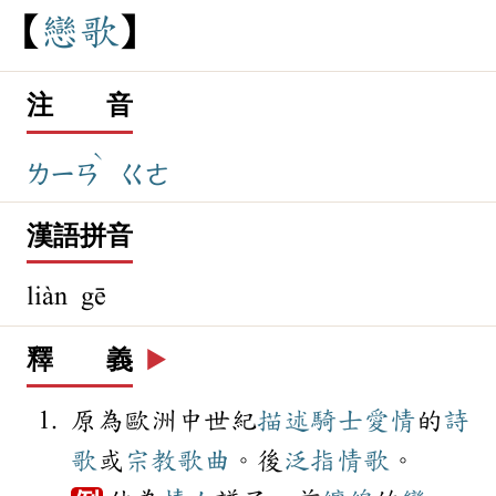
戀
歌
注 音
ˋ
ㄌㄧㄢ
ㄍㄜ
漢語拼音
liàn gē
釋 義
▶️
原為歐洲中世紀
描述
騎士
愛情
的
詩
歌
或
宗教
歌曲
。後
泛指
情歌
。