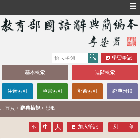
☰
學習筆記
基本檢索
進階檢索
注音索引
筆畫索引
部首索引
辭典附錄
首頁
>
辭典檢視
> 戀歌
:::
大
中
加入筆記
列 印
小