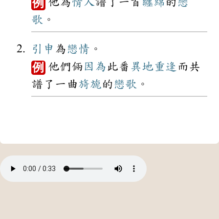
他為
情人
譜了一首
纏綿
的
戀
例
歌
。
引申
為
戀情
。
他們倆
因為
此番
異地
重逢
而共
例
譜了一曲
旖旎
的
戀歌
。