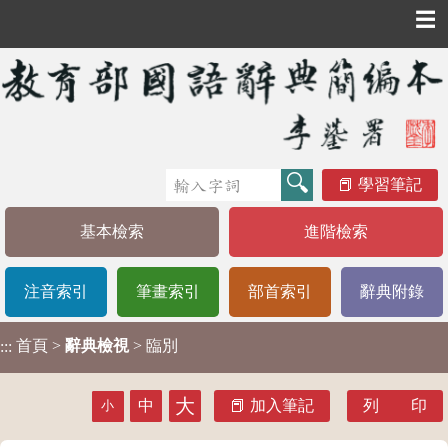
☰
學習筆記
基本檢索
進階檢索
注音索引
筆畫索引
部首索引
辭典附錄
首頁
>
辭典檢視
> 臨別
:::
大
中
加入筆記
列 印
小