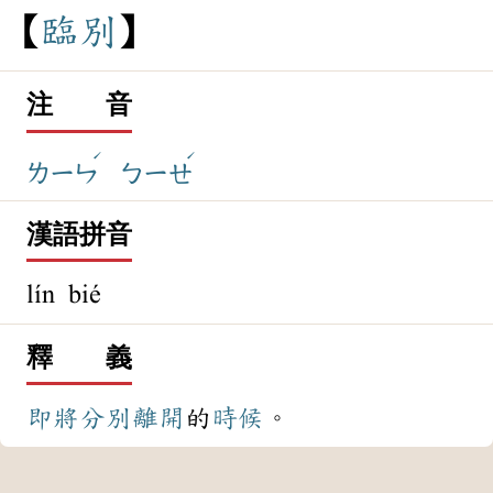
臨
別
注 音
ˊ
ˊ
ㄌㄧㄣ
ㄅㄧㄝ
漢語拼音
lín bié
釋 義
即將
分別
離開
的
時候
。