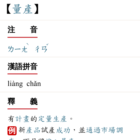
量
產
注 音
ˋ
ˇ
ㄌㄧㄤ
ㄔㄢ
漢語拼音
liàng chǎn
釋 義
有
計畫
的
定量
生產
。
新
產品
試產
成功
，並
通過
市場調
例