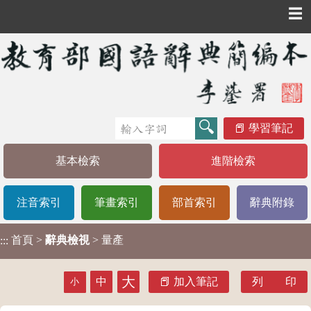
☰
學習筆記
基本檢索
進階檢索
注音索引
筆畫索引
部首索引
辭典附錄
首頁
>
辭典檢視
> 量產
:::
大
中
加入筆記
列 印
小