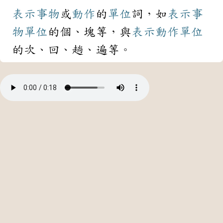
表示
事物
或
動作
的
單位
詞，如
表示
事
物
單位
的個、塊等，與
表示
動作
單位
的次、回、趟、遍等。