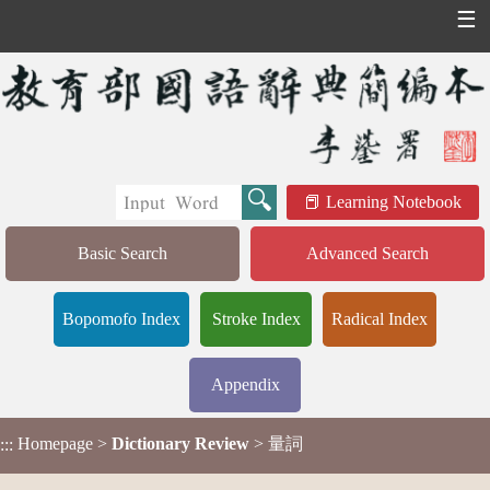
☰
Learning Notebook
Basic Search
Advanced Search
Bopomofo Index
Stroke Index
Radical Index
Appendix
Homepage
>
Dictionary Review
> 量詞
:::