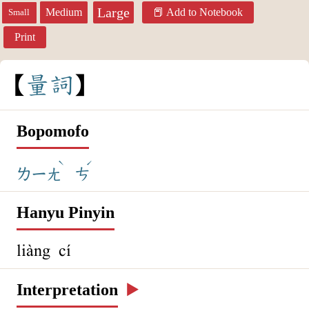
Large
Medium
Add to Notebook
Small
Print
量
詞
Bopomofo
ˋ
ˊ
ㄌㄧㄤ
ㄘ
Hanyu Pinyin
liàng cí
Interpretation
▶️