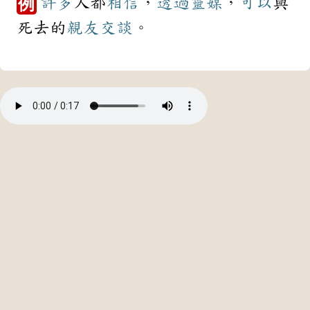
許多
人都
相信
，
透過
靈媒
，
可以
與
例
死去的
親友
交談
。