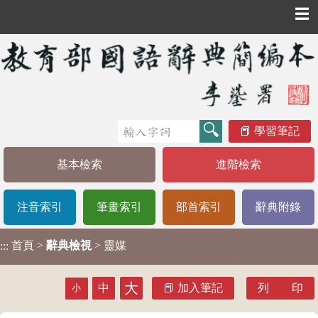
☰
學習筆記
基本檢索
進階檢索
注音索引
筆畫索引
部首索引
辭典附錄
首頁
>
辭典檢視
> 靈媒
:::
大
中
加入筆記
列 印
小