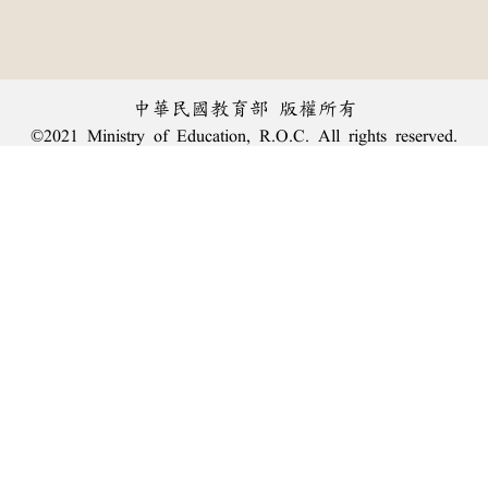
中華民國教育部 版權所有
©2021 Ministry of Education, R.O.C. All rights reserved.
︿
:::
個資法及隱私聲明
|
辭典公眾授權網
|
意見交流
|
網網相連
三峽總院區地址：新北市三峽區三樹路2號、
臺北院區地址：臺北市大安區和平東路一段179號、
回頂端
臺中院區地址：臺中市豐原區師範街67號
電話總機：
(02)7740-7890
、
傳真：(02)7740-7064、
TANet VoIP：9009-7890
線上人數: 1747
累積總人次: 239,946,232