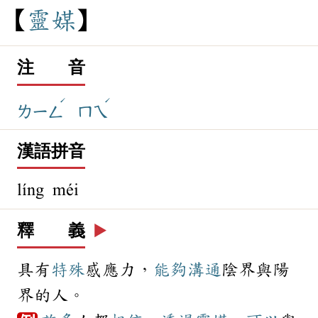
靈
媒
注 音
ˊ
ˊ
ㄌㄧㄥ
ㄇㄟ
漢語拼音
líng méi
釋 義
▶️
具有
特殊
感應力，
能夠
溝通
陰界與陽
界的人。