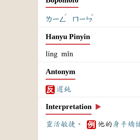
ˊ
ˇ
ㄌㄧㄥ
ㄇㄧㄣ
Hanyu Pinyin
líng mǐn
Antonym
遲鈍
反
Interpretation
▶️
靈活
敏捷
。
他的
身手
矯
例