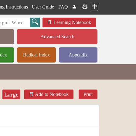
⚙️
中
ng Instructions
User Guide
FAQ
👤
Learning Notebook
Advanced Search
ndex
Radical Index
Appendix
Large
Add to Notebook
Print