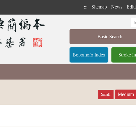
:::
Sitemap
News
Editi
Basic Search
Bopomofo Index
Stroke I
Medium
Small