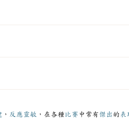
健
，
反應
靈敏
，在各種
比賽
中常有
傑出
的
表