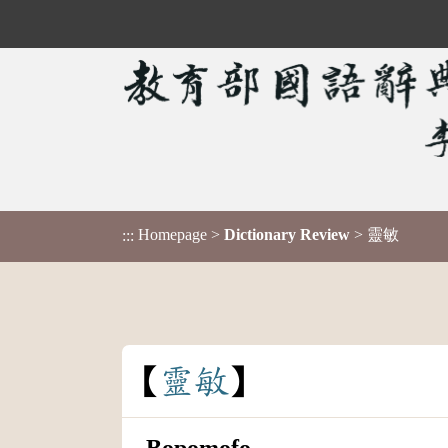
Homepage
>
Dictionary Review
> 靈敏
:::
靈
敏
Bopomofo