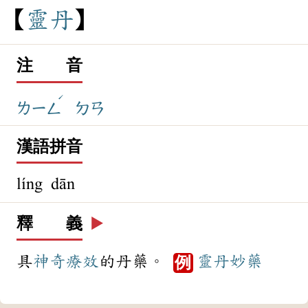
靈
丹
注 音
ˊ
ㄌㄧㄥ
ㄉㄢ
漢語拼音
líng dān
釋 義
▶️
具
神奇
療效
的丹藥。
靈丹妙藥
例