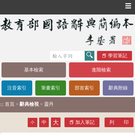
☰
學習筆記
基本檢索
進階檢索
注音索引
筆畫索引
部首索引
辭典附錄
首頁
>
辭典檢視
> 靈丹
:::
大
中
加入筆記
列 印
小