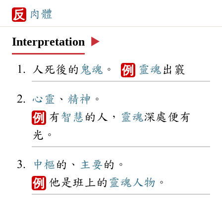
肉體
反
Interpretation
▶️
人死後的
鬼魂
。
靈魂
出竅
例
心靈
、
精神
。
有
智慧
的人，
靈魂
深處便有
例
光。
中樞
的、
主要
的。
他是班上的
靈魂人物
。
例