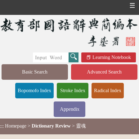
☰
Learning Notebook
Basic Search
Advanced Search
Bopomofo Index
Stroke Index
Radical Index
Appendix
Homepage
>
Dictionary Review
> 靈魂
:::