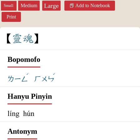
Large
Medium
Add to Notebook
Small
Print
靈
魂
Bopomofo
ˊ
ˊ
ㄌㄧㄥ
ㄏㄨㄣ
Hanyu Pinyin
líng hún
Antonym