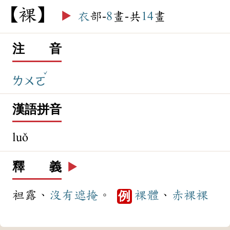
裸
▶️
衣
部-
8
畫-共
14
畫
注 音
ˇ
ㄌㄨㄛ
漢語拼音
luǒ
釋 義
▶️
袒露、
沒有
遮掩
。
裸體
、
赤裸裸
例