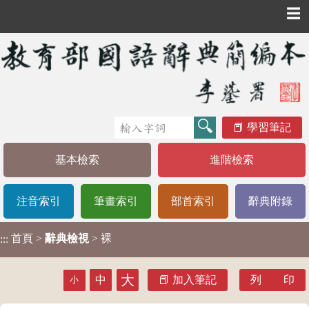
☰
學習筆記
基本檢索
進階檢索
注音索引
筆畫索引
部首索引
辭典附錄
首頁
>
辭典檢視
> 裸
:::
大
中
加入筆記
列 印
小