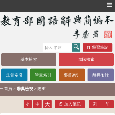
☰
學習筆記
基本檢索
進階檢索
注音索引
筆畫索引
部首索引
辭典附錄
首頁
>
辭典檢視
> 隆重
:::
大
中
加入筆記
列 印
小