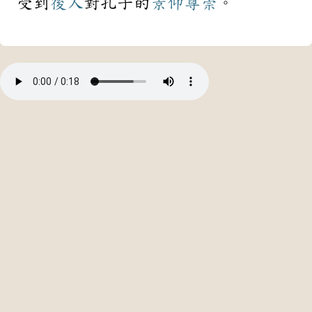
受到
後人
對孔子的
景仰
尊崇
。