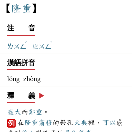
隆
重
注 音
ˊ
ˋ
ㄌㄨㄥ
ㄓㄨㄥ
漢語拼音
lóng zhòng
釋 義
▶️
盛大
而
鄭重
。
在
隆重
肅穆
的祭孔
大典
裡，
可以
感
例