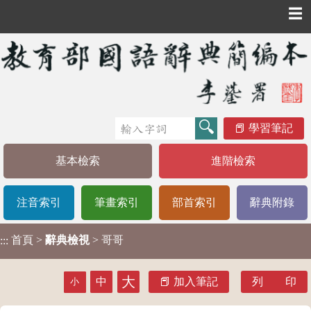
☰
學習筆記
基本檢索
進階檢索
注音索引
筆畫索引
部首索引
辭典附錄
首頁
>
辭典檢視
> 哥哥
:::
大
中
加入筆記
列 印
小