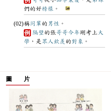
例
們的好
榜樣
。
稱
同輩
的
男性
。
隔壁
的張
哥哥
今年
剛考上
大
例
學
，是
眾人
欽羨
的
對象
。
圖 片