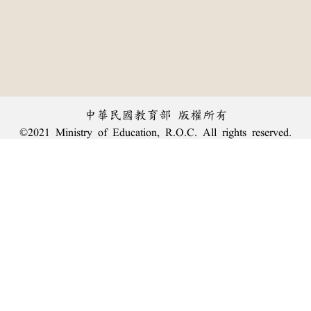
中華民國教育部 版權所有
©2021 Ministry of Education, R.O.C. All rights reserved.
︿
:::
個資法及隱私聲明
|
辭典公眾授權網
|
意見交流
|
網網相連
三峽總院區地址：新北市三峽區三樹路2號、
臺北院區地址：臺北市大安區和平東路一段179號、
回頂端
臺中院區地址：臺中市豐原區師範街67號
電話總機：
(02)7740-7890
、
傳真：(02)7740-7064、
TANet VoIP：9009-7890