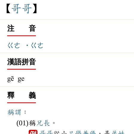
哥
哥
注 音
ㄍㄜ
˙ㄍㄜ
漢語拼音
gē ge
釋 義
稱謂
：
稱
兄長
。
哥哥
從小
品學兼優
，是
弟妹